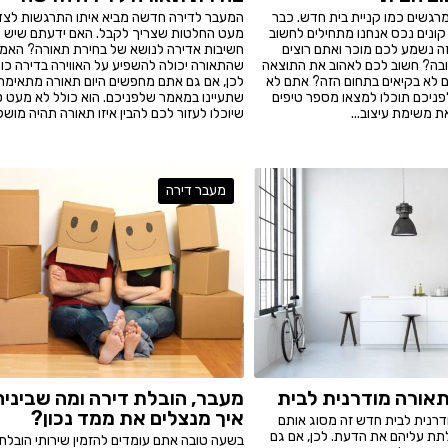
מרגשים כמו קניית בית חדש. כבר
המעבר לדירה חדשה מביא איתו התרגשות לצד
קונים נכס אנחנו מתחילים לחשוב
מעט החלטות שצריך לקבל. האם ידעתם שיש
זה נשמע לכם מוכר ואתם רוצים
חשיבות אדירה לנושא של בחירת תאורה? האמת
בה? חשוב לכם לאהוב את התוצאה
שהתאורה יכולה להשפיע על האווירה בדירה כול
 לא בקיאים בתחום הזה? אתם לא
לכן, אם גם אתם מחפשים היום תאורה מתאימה,
ניכם תוכלו למצאו מספר טיפים
שתעיינו במאמר שלפניכם. הוא כולל לא מעט ט
ת משימת עיצוב...
שיוכלו לעזור לכם להבין איזו תאורה תהיה מושל
מעבר דירה
אורה מודרנית לבית
מעבר, הובלת דירה ומה שביניה
איך מנצלים את ממד נכון?
דרנית לבית חדש זה מסוג אותם
תת עליהם את הדעת. לכן, אם גם
בשעה טובה אתם עומדים להזמין שירותי הובלת