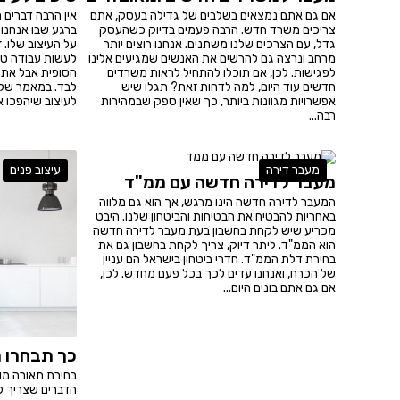
אם גם אתם נמצאים בשלבים של גדילה בעסק, אתם
אין הרבה דברים 
צריכים משרד חדש. הרבה פעמים בדיוק כשהעסק
ברגע שבו אנחנו 
גדל, עם הצרכים שלנו משתנים. אנחנו רוצים יותר
על העיצוב שלו. 
מרחב ונרצה גם להרשים את האנשים שמגיעים אלינו
לעשות עבודה טו
לפגישות. לכן, אם תוכלו להתחיל לראות משרדים
הסופית אבל אתם
חדשים עוד היום, למה לדחות זאת? תגלו שיש
לבד. במאמר שלפ
אפשרויות מגוונות ביותר, כך שאין ספק שבמהירות
לעיצוב שיהפכו א
רבה...
מעבר דירה
עיצוב פנים
מעבר לדירה חדשה עם ממ"ד
המעבר לדירה חדשה הינו מרגש, אך הוא גם מלווה
באחריות להבטיח את הבטיחות והביטחון שלנו. היבט
מכריע שיש לקחת בחשבון בעת מעבר לדירה חדשה
הוא הממ"ד. ליתר דיוק, צריך לקחת בחשבון גם את
בחירת דלת הממ"ד. חדרי ביטחון בישראל הם עניין
של הכרח, ואנחנו עדים לכך בכל פעם מחדש. לכן,
אם גם אתם בונים היום...
כך תבחרו ת
בחירת תאורה מו
הדברים שצריך ל