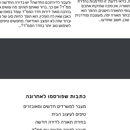
, כדאי לדעת: זו הזדמנות נהדרת
ולעבור לדירתכם החדשה? יש בדירה החדשה 
אורה. אין סיבה שתיקחו אתכם
ממ"ד? אם כך, ברור שאתם תוהים: מה עושים א
ופי התאורה הישנים. ההפך הוא
בהרבה מאוד דירות חדר הממ"ד עומד בסופו ש
לבחור תאורה יפה, מעוצבת ומודרנית
כאבן שאין לה הופכין. הוא הופך להיות סוג של מ
כן, חשוב שתדעו...
וברור שזה לא המצב האידיאלי. מחפשים טיפים
לשימוש טוב יותר בחדר הממ"ד?...
כתבות שפורסמו לאחרונה
מעבר למשרדים חדשים ומאובזרים
טיפים לעיצוב הבית
בחירת תאורה לדירה חדשה
מעבר לדירה חדשה עם ממ"ד