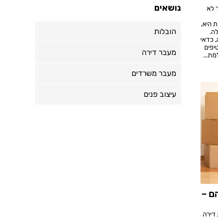
נושאים
 לא
 היא,
הובלות
ה.
 כדאי
יפים
מעבר דירה
מת...
מעבר משרדים
עיצוב פנים
ם –
 דירה